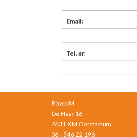
Email:
Tel. nr:
RoycoM
De Haar 16
7631 KM Ootmarsum
06 - 546 22 198