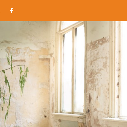
t
ets